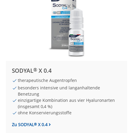
®
SODYAL
X 0.4
therapeutische Augentropfen
besonders intensive und lang­an­hal­ten­de
Benetzung
einzigartige Kombination aus vier Hyaluronarten
(insgesamt 0,4 %)
ohne Konser­vierungsstoffe
Zu SODYAL
X 0.4
®