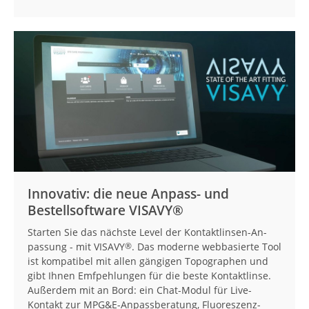
Innovativ: die neue Anpass- und
Bestellsoftware VISAVY®
Starten Sie das nächste Level der Kontaktlinsen-An­
passung - mit VISAVY
. Das moderne webbasierte Tool
®
ist kompa­tibel mit allen gängigen Topo­gra­phen und
gibt Ihnen Emfpeh­lungen für die beste Kontakt­lin­se.
Außer­dem mit an Bord: ein Chat-Modul für Live-
Kontakt zur MPG&E-An­pass­be­ra­tung, Fluoreszenz-