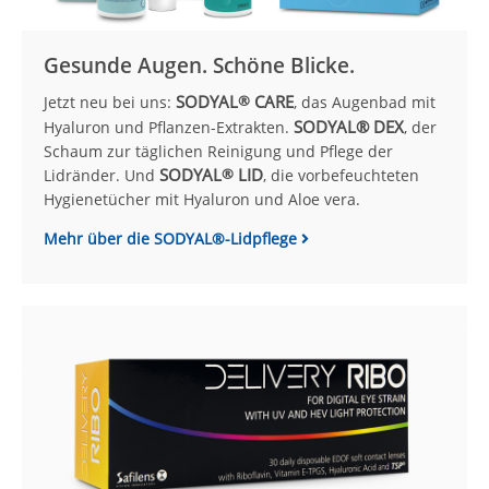
Gesunde Augen. Schöne Blicke.
SODYAL
CARE
Jetzt neu bei uns:
®
, das Augenbad mit
SODYAL® DEX
Hyaluron und Pflanzen-Extrakten.
, der
Schaum zur täglichen Rei­ni­gung und Pflege der
SODYAL
LID
Lidränder. Und
®
, die vor­be­feuch­te­ten
Hy­gie­ne­tü­cher mit Hyalu­ron und Aloe vera.
Mehr über die SODYAL®-Lidpflege