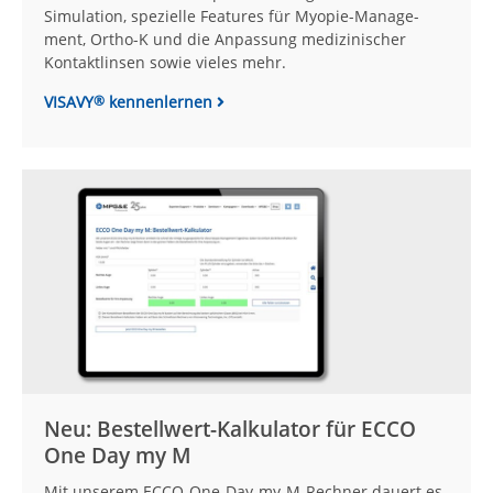
Simulation, spezielle Fea­tures für Myopie-Manage­
ment, Ortho-K und die An­pas­sung medi­zi­ni­scher
Kontakt­linsen sowie vieles mehr.
VISAVY
kennenlernen
®
Neu: Bestellwert-Kalkulator für ECCO
One Day my M
Mit unserem ECCO-One-Day-my-M-Rechner dauert es