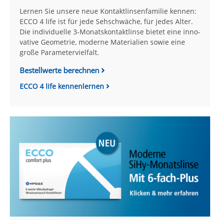
Lernen Sie unsere neue Kontakt­linsen­familie kennen:
ECCO 4 life ist für jede Seh­schwäche, für jedes Alter.
Die in­di­vi­duelle 3-Monats­kontakt­linse bietet eine inno­
vative Geo­metrie, moder­ne Ma­te­ria­lien sowie eine
große Para­meter­viel­falt.
Bestellwerte berechnen
ECCO 4 life kennenlernen