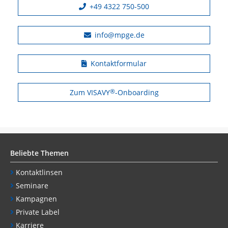
+49 4322 750-500
info@mpge.de
Kontaktformular
Zum VISAVY
®
-Onboarding
Beliebte Themen
Kontaktlinsen
Seminare
Kampagnen
Private Label
Karriere